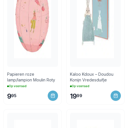
Papieren roze
Kaloo Kdoux – Doudou
lamp/lampion Moulin Roty
Konijn Vredesduifje
Op voorraad
Op voorraad
9
19
95
99