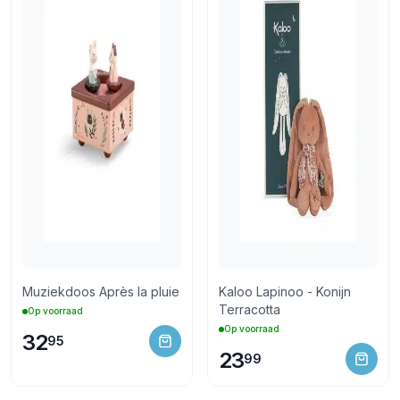
Muziekdoos Après la pluie
Kaloo Lapinoo - Konijn
Terracotta
Op voorraad
Op voorraad
32
95
23
99