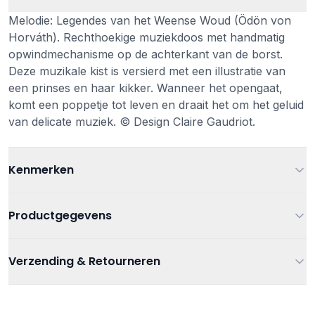
Melodie: Legendes van het Weense Woud (Ödön von
Horváth). Rechthoekige muziekdoos met handmatig
opwindmechanisme op de achterkant van de borst.
Deze muzikale kist is versierd met een illustratie van
een prinses en haar kikker. Wanneer het opengaat,
komt een poppetje tot leven en draait het om het geluid
van delicate muziek. © Design Claire Gaudriot.
Kenmerken
Leeftijd
Vanaf 3 jaar
Productgegevens
Kleur
Blauw
Artikelnummer
3760111708222
Verzending & Retourneren
Materiaal
Hout
Kraamcadeau
,
Muziek
,
Muziekdoosjes
,
Verzending
Categorieën
Muziekdoosjes/ nachtlampen
Afmetingen
15 x 11.7 x 8.6 cm
Gratis verzending bij bestellingen vanaf €75