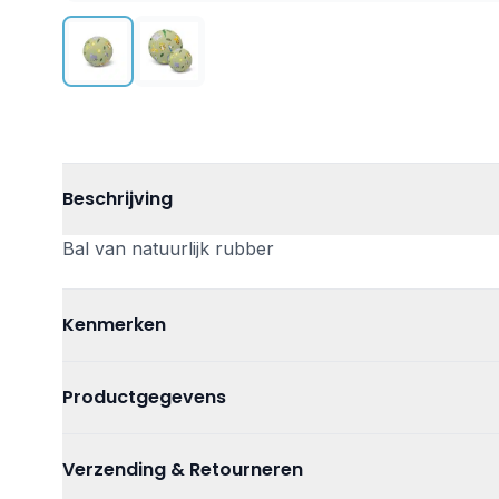
Beschrijving
Bal van natuurlijk rubber
Kenmerken
Kleur
Groen
Productgegevens
Materiaal
Rubber
Artikelnummer
84370270231
Verzending & Retourneren
Afmetingen
13 cm