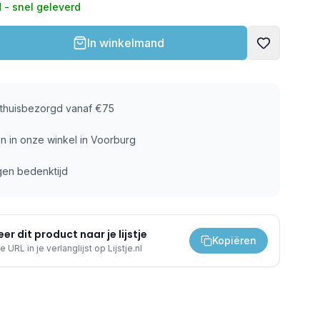
 - snel geleverd
In winkelmand
s thuisbezorgd vanaf €75
n in onze winkel in Voorburg
gen bedenktijd
er dit product naar je lijstje
Kopiëren
e URL in je verlanglijst op Lijstje.nl