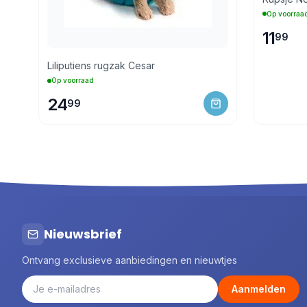
Op voorraa
11
99
Liliputiens rugzak Cesar
Op voorraad
24
99
Nieuwsbrief
Ontvang exclusieve aanbiedingen en nieuwtjes
Aanmelden