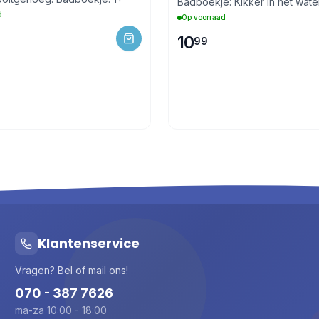
Badboekje: Kikker in het water
d
Op voorraad
10
99
Klantenservice
Vragen? Bel of mail ons!
070 - 387 7626
ma-za 10:00 - 18:00