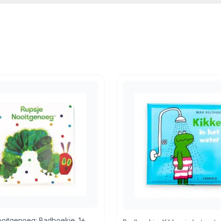
ed
,
Bad en buiten
,
Ballen blokken tuimelaars
,
Buitenspeelgoed
oitgenoeg: Badboekje. 1+