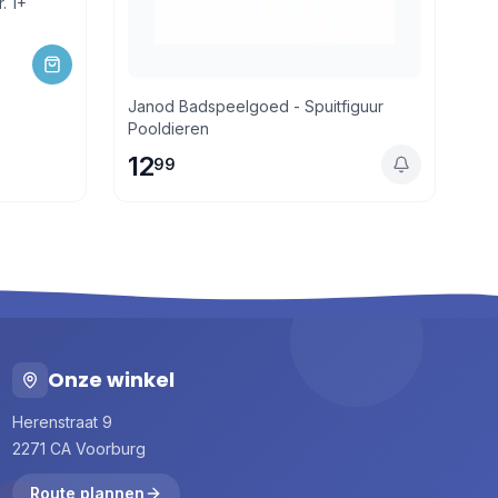
. 1+
Janod Badspeelgoed - Spuitfiguur
Pooldieren
12
99
Onze winkel
Herenstraat 9
2271 CA Voorburg
Route plannen