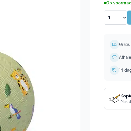
Op voorraad
Grati
Afhale
14 da
Kopie
Plak d