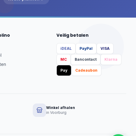
olino
Veilig betalen
iDEAL
PayPal
VISA
l
MC
Bancontact
Klarna
ten
Pay
Cadeaubon
Winkel afhalen
in Voorburg