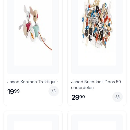
Janod Konijnen Trekfiguur
Janod Brico'kids Doos 50
onderdelen
19
99
29
99