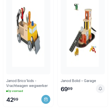
Janod Brico'kids -
Janod Bolid – Garage
Vrachtwagen wegwerker
69
99
Op voorraad
42
99