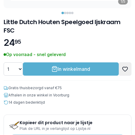
1/5
Little Dutch Houten Speelgoed Ijskraam
FSC
24
95
Op voorraad - snel geleverd
In winkelmand
Gratis thuisbezorgd vanaf €75
Afhalen in onze winkel in Voorburg
14 dagen bedenktijd
Kopieer dit product naar je lijstje
Plak de URL in je verlanglijst op Lijstje.nl