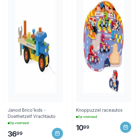
Janod Brico'kids -
Knoppuzzel raceautos
Doethetzelf Vrachtauto
Op voorraad
Op voorraad
10
99
36
99