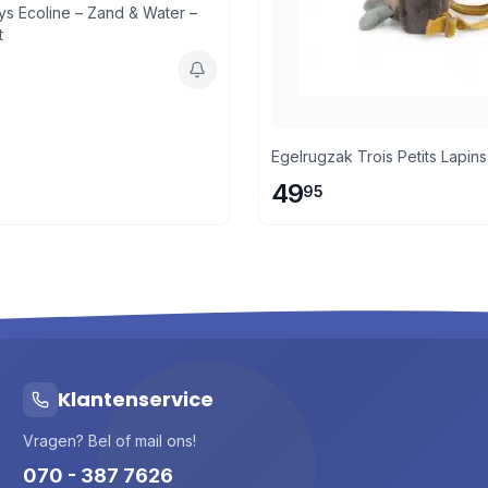
ys Ecoline – Zand & Water –
t
Egelrugzak Trois Petits Lapins
49
95
Klantenservice
Vragen? Bel of mail ons!
070 - 387 7626