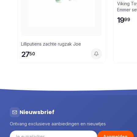
Viking To
Emmer se
19
99
Lilliputiens zachte rugzak Joe
27
50
Nieuwsbrief
Ontvang exclusieve aanbiedingen en nieuwtjes
Aanmelden