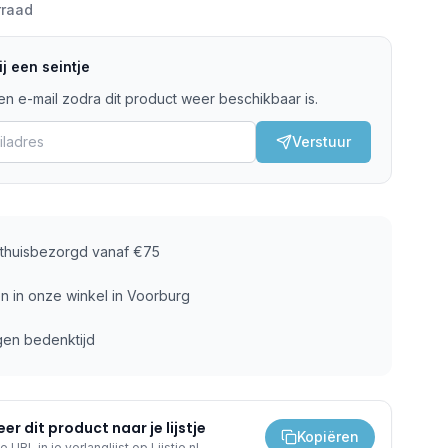
rraad
j een seintje
n e-mail zodra dit product weer beschikbaar is.
Verstuur
s thuisbezorgd vanaf €75
n in onze winkel in Voorburg
gen bedenktijd
er dit product naar je lijstje
Kopiëren
e URL in je verlanglijst op Lijstje.nl