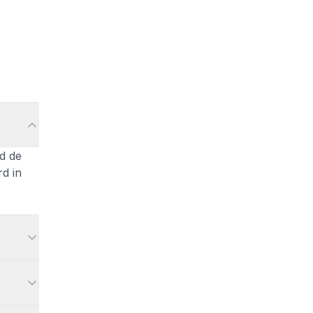
d de
rd in