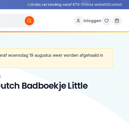
Gratis verzending vanaf €75
|
Onze winkel
Contact
Inloggen
vanaf woensdag 19 augustus weer worden afgehaald in
N
 Dutch Badboekje Little