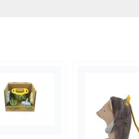
33
,
Badboeken
,
Badspeelgoed
,
Boeken