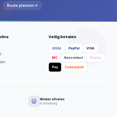
Route plannen
olino
Veilig betalen
iDEAL
PayPal
VISA
l
MC
Bancontact
Klarna
ten
Pay
Cadeaubon
Winkel afhalen
in Voorburg