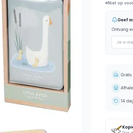
Niet op voo
Geef mi
Ontvang ee
Grati
Afhale
14 da
Kopie
Plak d