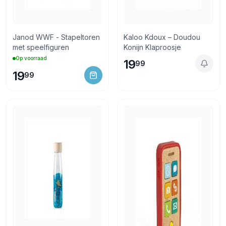
Janod WWF - Stapeltoren
Kaloo Kdoux – Doudou
met speelfiguren
Konijn Klaproosje
Op voorraad
19
99
19
99