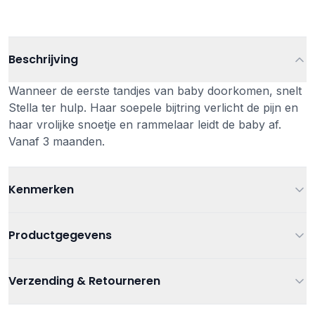
Beschrijving
Wanneer de eerste tandjes van baby doorkomen, snelt
Stella ter hulp. Haar soepele bijtring verlicht de pijn en
haar vrolijke snoetje en rammelaar leidt de baby af.
Vanaf 3 maanden.
Kenmerken
Leeftijd
Vanaf 3 maanden
Productgegevens
Kleur
Roze
Artikelnummer
5414834834833
Verzending & Retourneren
Babyspeelgoed
,
Bijtspeelgoed
,
Verzending
Categorieën