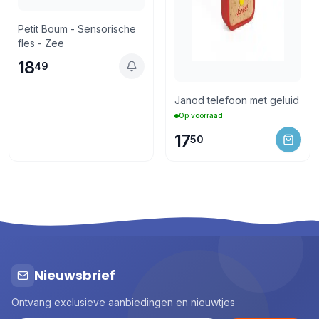
Petit Boum - Sensorische
fles - Zee
18
49
Janod telefoon met geluid
Op voorraad
17
50
Nieuwsbrief
Ontvang exclusieve aanbiedingen en nieuwtjes