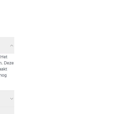
 Het
n. Deze
aakt
 nog