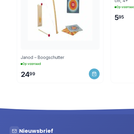
cm, 4+
Op voorraa
5
95
Janod – Boogschutter
Op voorraad
24
99
Nieuwsbrief