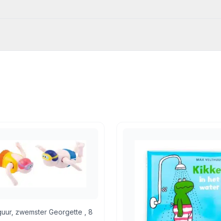
46
00 cm x 18.00 cm
,
Badspeelgoed
,
Knuffels en poppen
,
Poppen
uur, zwemster Georgette , 8