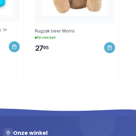
. 1+
Rugzak beer Morris
Op voorraad
27
95
Onze winkel