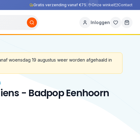
Gratis verzending vanaf €75
|
Onze winkel
Contact
Inloggen
vanaf woensdag 19 augustus weer worden afgehaald in
N
utiens - Badpop Eenhoorn