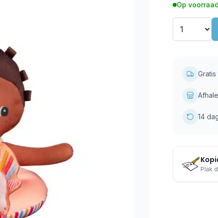
Op voorraad
Grati
Afhale
14 da
Kopie
Plak d