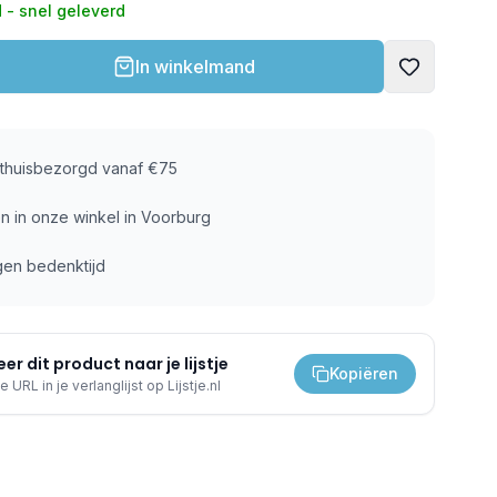
 - snel geleverd
In winkelmand
s thuisbezorgd vanaf €75
n in onze winkel in Voorburg
gen bedenktijd
er dit product naar je lijstje
Kopiëren
e URL in je verlanglijst op Lijstje.nl