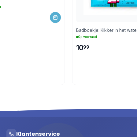
d
Badboekje: Kikker in het water
Op voorraad
10
99
Klantenservice