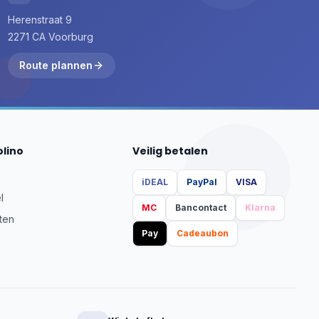
Herenstraat 9
2271 CA Voorburg
Route plannen
olino
Veilig betalen
iDEAL
PayPal
VISA
l
MC
Bancontact
Klarna
ten
Pay
Cadeaubon