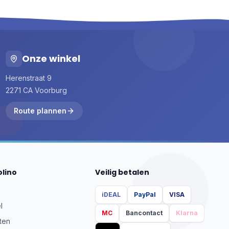
Onze winkel
Herenstraat 9
2271 CA Voorburg
Route plannen
olino
Veilig betalen
iDEAL
PayPal
VISA
l
MC
Bancontact
Klarna
ten