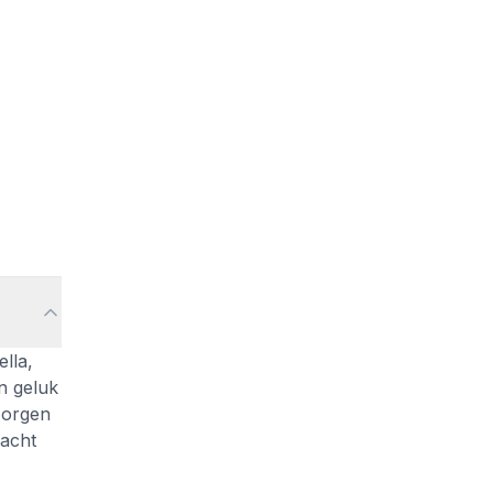
lla,
n geluk
zorgen
dacht