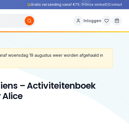
Gratis verzending vanaf €75
|
Onze winkel
Contact
Inloggen
vanaf woensdag 19 augustus weer worden afgehaald in
utiens – Activiteitenboek
 Alice