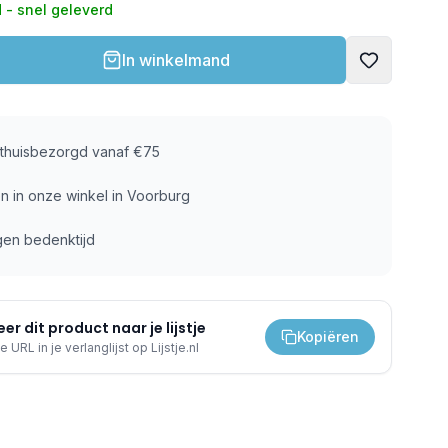
 - snel geleverd
In winkelmand
s thuisbezorgd vanaf €75
n in onze winkel in Voorburg
gen bedenktijd
er dit product naar je lijstje
Kopiëren
e URL in je verlanglijst op Lijstje.nl