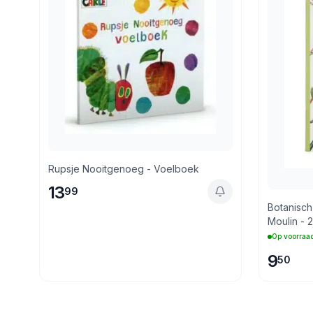
Rupsje Nooitgenoeg - Voelboek
13
99
Botanisch Stic
Moulin - 
Op voorraa
9
50