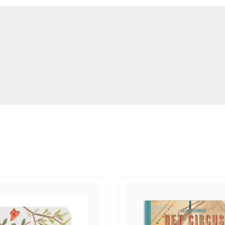
354
fen en voelboeken
m x 16.00 cm