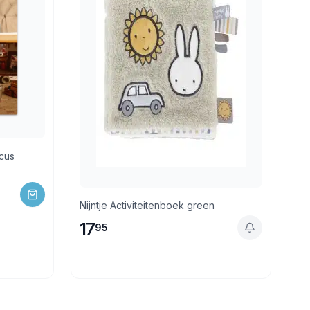
 Het circus
Nijntje Activiteitenboek green
17
95