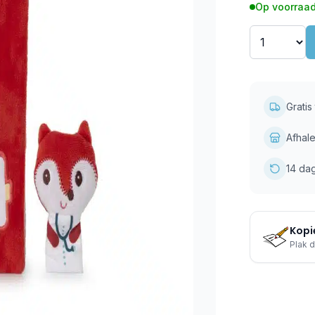
Op voorraad
Grati
Afhale
14 da
Kopie
Plak d