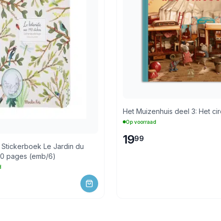
Het Muizenhuis deel 3:
Op voorraad
19
99
kerboek Le Jardin du
20 pages (emb/6)
d