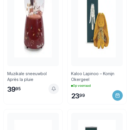
Muzikale sneeuwbol
Kaloo Lapinoo – Konijn
Après la pluie
Okergeel
Op voorraad
39
95
23
99