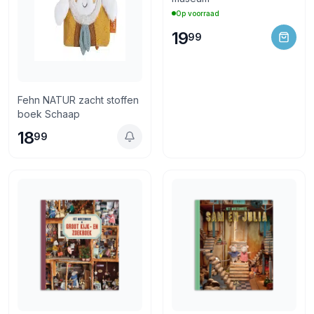
Op voorraad
19
99
Fehn NATUR zacht stoffen
boek Schaap
18
99