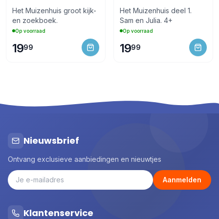
Het Muizenhuis groot kijk-
Het Muizenhuis deel 1.
en zoekboek.
Sam en Julia. 4+
Op voorraad
Op voorraad
19
19
99
99
Nieuwsbrief
Ontvang exclusieve aanbiedingen en nieuwtjes
Aanmelden
Klantenservice