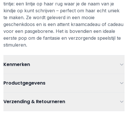
tintje: een lintje op haar rug waar je de naam van je
kindje op kunt schrijven – perfect om haar echt uniek
te maken. Ze wordt geleverd in een mooie
geschenkdoos en is een attent kraamcadeau of cadeau
voor een pasgeborene. Het is bovendien een ideale
eerste pop om de fantasie en verzorgende speelstijl te
stimuleren.
Kenmerken
Leeftijd
Vanaf 0 jaar
Productgegevens
Kleur
Wit
Artikelnummer
3666502000220
Verzending & Retourneren
Materiaal
minimiaal 80 % gerecycled polyester
Categorieën
Knuffels en poppen
,
Poppen
Verzending
Afmetingen
32 cm
Gratis verzending bij bestellingen vanaf €75
Tags
Kaloo