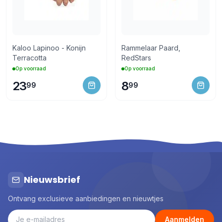
Kaloo Lapinoo - Konijn
Rammelaar Paard,
Terracotta
RedStars
Op voorraad
Op voorraad
23
8
99
99
Nieuwsbrief
Ontvang exclusieve aanbiedingen en nieuwtjes
Aanmelden