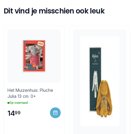
Verzending binnen 1-3 werkdagen
Gratis afhalen in onze winkel
Dit vind je misschien ook leuk
Retourneren
14 dagen bedenktijd
Retourneren via PostNL of in de winkel
Het Muizenhuis: Pluche
Julia 13 cm. 0+
Op voorraad
14
99