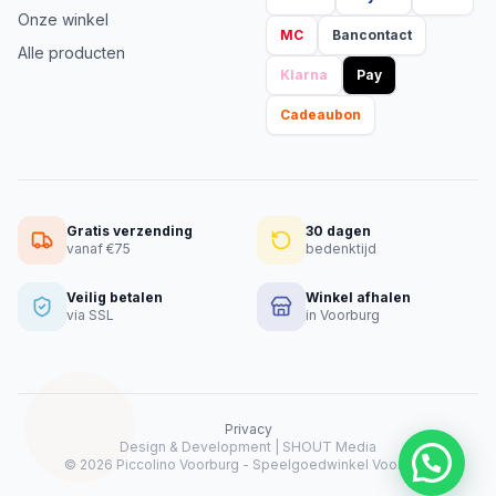
Onze winkel
MC
Bancontact
Alle producten
Klarna
Pay
Cadeaubon
Gratis verzending
30 dagen
vanaf €75
bedenktijd
Veilig betalen
Winkel afhalen
via SSL
in Voorburg
Privacy
Design & Development |
SHOUT Media
Heeft u hulp nodig?
© 2026 Piccolino Voorburg - Speelgoedwinkel Voorburg