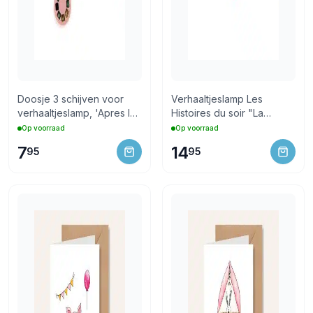
Doosje 3 schijven voor
Verhaaltjeslamp Les
verhaaltjeslamp, 'Apres la
Histoires du soir "La
Pluie'
Grande Famille"
Op voorraad
Op voorraad
7
14
95
95