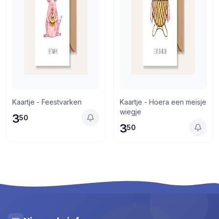
Kaartje - Feestvarken
Kaartje - Hoera een meisje
wiegje
3
50
3
50