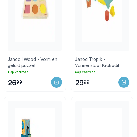
Janod I Wood - Vorm en
Janod Tropik -
geluid puzzel
Vormenstoof Krokodil
Op voorraad
Op voorraad
26
29
99
99