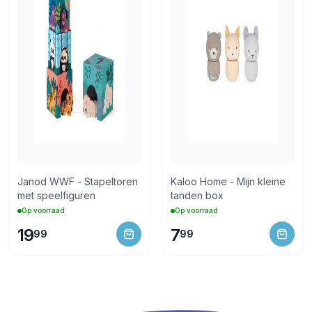
Janod WWF - Stapeltoren
Kaloo Home - Mijn kleine
met speelfiguren
tanden box
Op voorraad
Op voorraad
19
7
99
99