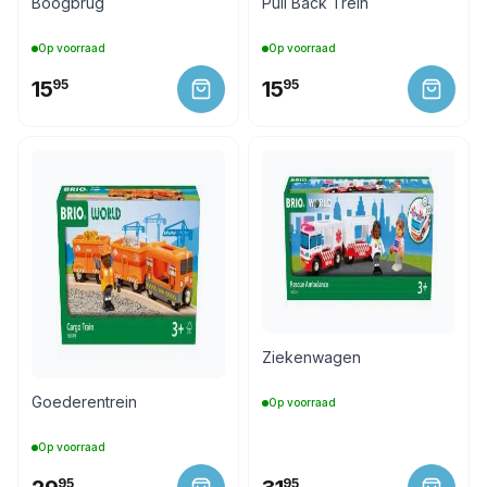
Boogbrug
Pull Back Trein
Op voorraad
Op voorraad
15
95
15
95
Ziekenwagen
Goederentrein
Op voorraad
Op voorraad
95
95