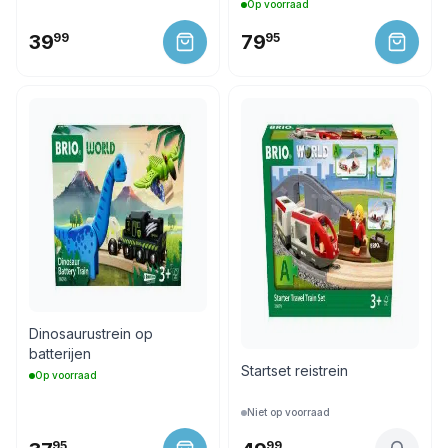
Op voorraad
39
99
79
95
Dinosaurustrein op
batterijen
Startset reistrein
Op voorraad
Niet op voorraad
95
99