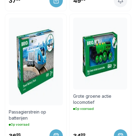
37
49
Grote groene actie
locomotief
Op voorraad
Passagierstrein op
batterijen
Op voorraad
95
99