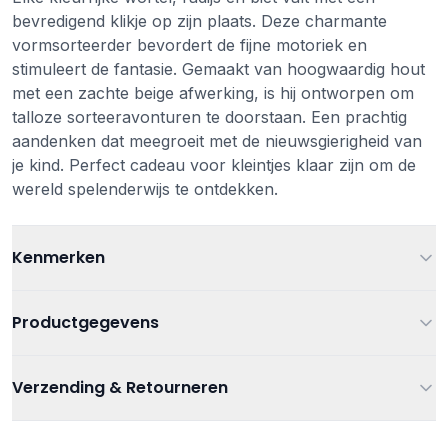
bevredigend klikje op zijn plaats. Deze charmante
vormsorteerder bevordert de fijne motoriek en
stimuleert de fantasie. Gemaakt van hoogwaardig hout
met een zachte beige afwerking, is hij ontworpen om
talloze sorteeravonturen te doorstaan. Een prachtig
aandenken dat meegroeit met de nieuwsgierigheid van
je kind. Perfect cadeau voor kleintjes klaar zijn om de
wereld spelenderwijs te ontdekken.
Kenmerken
Leeftijd
Vanaf 1 jaar
Productgegevens
Kleur
Multi
Artikelnummer
5420023042590
Verzending & Retourneren
Materiaal
Hout
Babyspeelgoed
,
Ballen blokken
Verzending
Categorieën
tuimelaars
,
Houten speelgoed
,
Overig
Afmetingen
19x14x4 cm