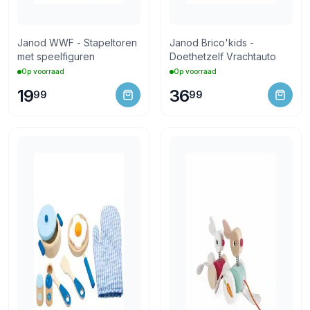
Janod WWF - Stapeltoren
Janod Brico'kids -
met speelfiguren
Doethetzelf Vrachtauto
Op voorraad
Op voorraad
19
36
99
99