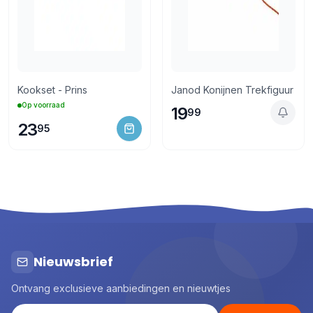
Kookset - Prins
Janod Konijnen Trekfiguur
Op voorraad
19
99
23
95
Nieuwsbrief
Ontvang exclusieve aanbiedingen en nieuwtjes