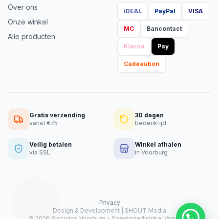
Over ons
iDEAL
PayPal
VISA
Onze winkel
MC
Bancontact
Alle producten
Klarna
Pay
Cadeaubon
Gratis verzending
30 dagen
vanaf €75
bedenktijd
Veilig betalen
Winkel afhalen
via SSL
in Voorburg
Privacy
Design & Development |
SHOUT Media
Heeft u hulp nodig?
© 2026 Piccolino Voorburg - Speelgoedwinkel Voorburg