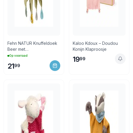
Fehn NATUR Knuffeldoek
Kaloo Kdoux – Doudou
Beer met
Konijn Klaproosje
fopspeenbevestiging
Op voorraad
19
99
21
99