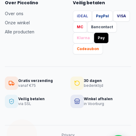
Over Piccolino
Veilig betalen
Over ons
iDEAL
PayPal
VISA
Onze winkel
MC
Bancontact
Alle producten
Klarna
Pay
Cadeaubon
Gratis verzending
30 dagen
vanaf €75
bedenktijd
Veilig betalen
Winkel afhalen
via SSL
in Voorburg
Privacy