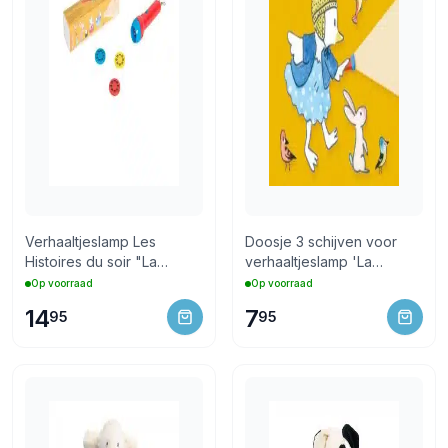
Verhaaltjeslamp Les
Doosje 3 schijven voor
Histoires du soir "La
verhaaltjeslamp 'La
Grande Famille"
Grande famille'
Op voorraad
Op voorraad
14
7
95
95