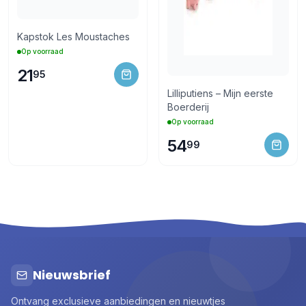
Kapstok Les Moustaches
Op voorraad
21
95
Lilliputiens – Mijn eerste
Boerderij
Op voorraad
54
99
Nieuwsbrief
Ontvang exclusieve aanbiedingen en nieuwtjes