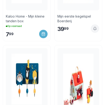
Kaloo Home - Mijn kleine
Mijn eerste kegelspel
tanden box
Boerderij
Op voorraad
39
99
7
99