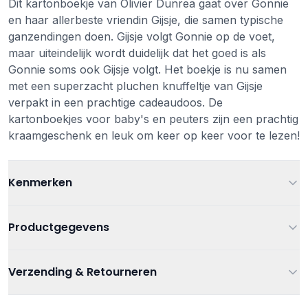
Dit kartonboekje van Olivier Dunrea gaat over Gonnie
en haar allerbeste vriendin Gijsje, die samen typische
ganzendingen doen. Gijsje volgt Gonnie op de voet,
maar uiteindelijk wordt duidelijk dat het goed is als
Gonnie soms ook Gijsje volgt. Het boekje is nu samen
met een superzacht pluchen knuffeltje van Gijsje
verpakt in een prachtige cadeaudoos. De
kartonboekjes voor baby's en peuters zijn een prachtig
kraamgeschenk en leuk om keer op keer voor te lezen!
Kenmerken
Leeftijd
Vanaf 2 jaar
Productgegevens
Kleur
Geel
Artikelnummer
9789025778644
Verzending & Retourneren
Thema
Gonnie en Gijsje
Boeken
,
Geschenkdozen
,
Knuffels
,
Verzending