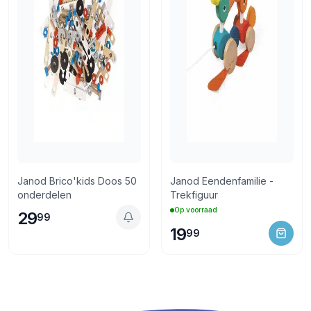
Janod Brico'kids Doos 50
Janod Eendenfamilie -
onderdelen
Trekfiguur
Op voorraad
29
99
19
99