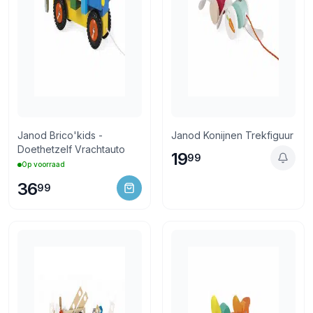
Janod Brico'kids -
Janod Konijnen Trekfiguur
Doethetzelf Vrachtauto
19
99
Op voorraad
36
99