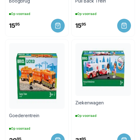
Boogbrug
Pull Back Trein
Op voorraad
Op voorraad
15
95
15
95
Ziekenwagen
Goederentrein
Op voorraad
Op voorraad
95
95