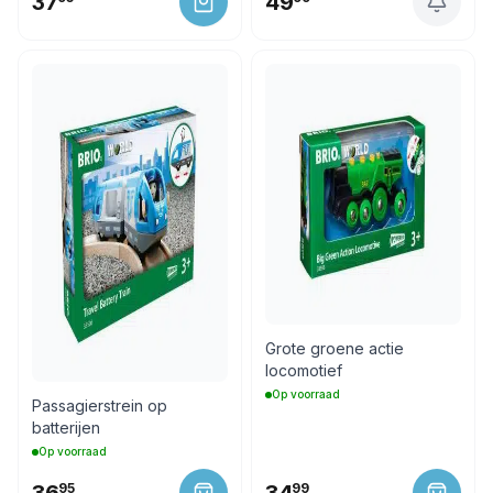
37
49
Grote groene actie
locomotief
Op voorraad
Passagierstrein op
batterijen
Op voorraad
95
99