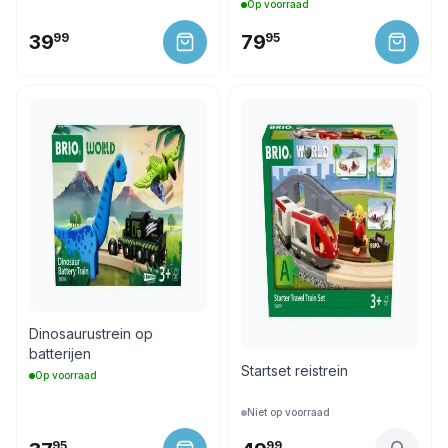
Op voorraad
39
99
79
95
Dinosaurustrein op
batterijen
Startset reistrein
Op voorraad
Niet op voorraad
95
99