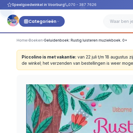
Speelgoedwinkel in Voorburg
070 - 387 7626
Categorieën
Home
›
Boeken
›
Geluidenboek: Rustig luisteren muziekboek. 0+
Piccolino is met vakantie:
van 22 juli t/m 18 augustus
de winkel; het verzenden van bestellingen is weer moge