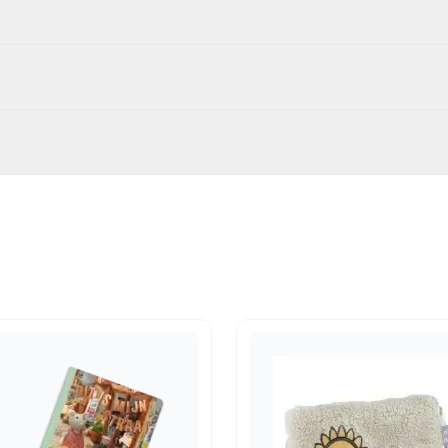
07
idsboeken