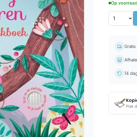
Op voorraad
Grati
Afhale
14 da
Kopie
Plak d