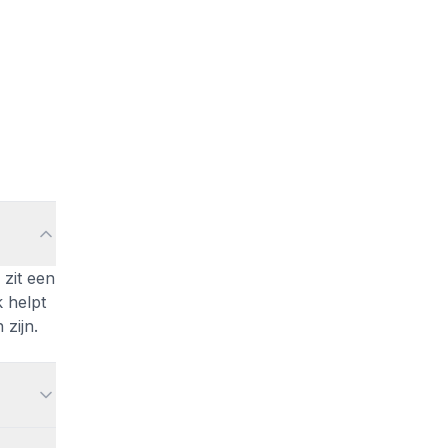
 zit een
 helpt
 zijn.