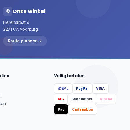
Onze winkel
Herenstraat 9
2271 CA Voorburg
Route plannen
olino
Veilig betalen
iDEAL
PayPal
VISA
l
MC
Bancontact
Klarna
ten
Pay
Cadeaubon