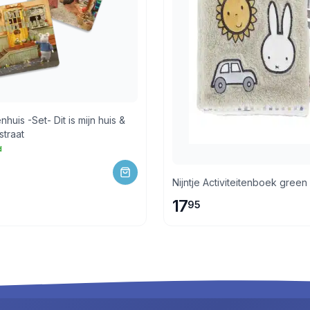
huis -Set- Dit is mijn huis &
 straat
d
Nijntje Activiteitenboek green
17
95