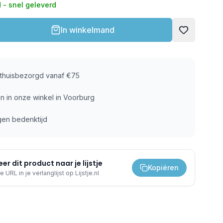
 - snel geleverd
In winkelmand
s thuisbezorgd vanaf €75
n in onze winkel in Voorburg
gen bedenktijd
er dit product naar je lijstje
Kopiëren
e URL in je verlanglijst op Lijstje.nl