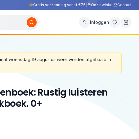
Gratis verzending vanaf €75
|
Onze winkel
Contact
Inloggen
vanaf woensdag 19 augustus weer worden afgehaald in
enboek: Rustig luisteren
kboek. 0+