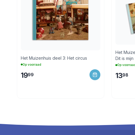
Het Muizen
Het Muizenhuis deel 3: Het circus
Dit is mijn
Op voorraad
Op voorraa
19
13
99
98