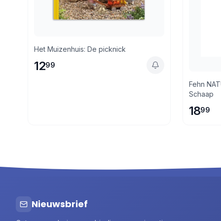
Het Muizenhuis: De picknick
12
99
Fehn NATUR zacht stof
Schaap
18
99
Nieuwsbrief