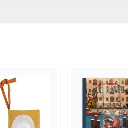
807
0 mm.
idsboeken