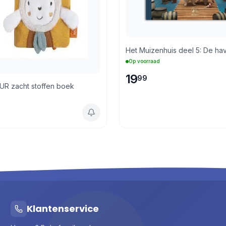
Het Muizenhuis deel 5: De ha
Op voorraad
19
99
fen boek
Klantenservice