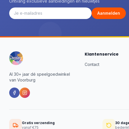
Ontvang exclusieve aanbiedingen en nieuwtjes
Aanmelden
Klantenservice
Contact
Al 30+ jaar dé speelgoedwinkel
van Voorburg
Gratis verzending
30 dag
vanaf €75
bedenkt