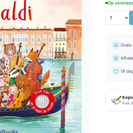
Op voorraad
Grati
Afhale
14 da
Kopie
Plak d