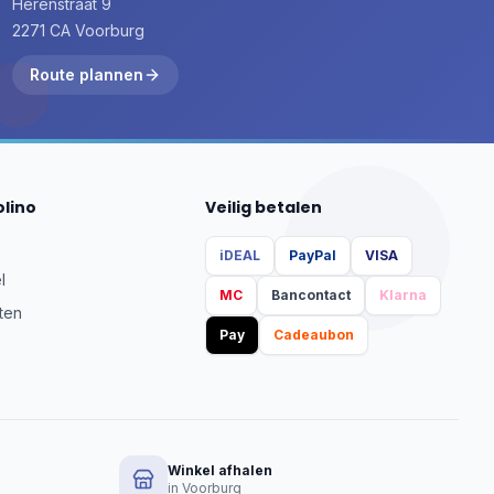
Herenstraat 9
2271 CA Voorburg
Route plannen
olino
Veilig betalen
iDEAL
PayPal
VISA
l
MC
Bancontact
Klarna
ten
Pay
Cadeaubon
Winkel afhalen
in Voorburg