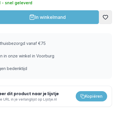
 - snel geleverd
In winkelmand
s thuisbezorgd vanaf €75
n in onze winkel in Voorburg
gen bedenktijd
er dit product naar je lijstje
Kopiëren
e URL in je verlanglijst op Lijstje.nl