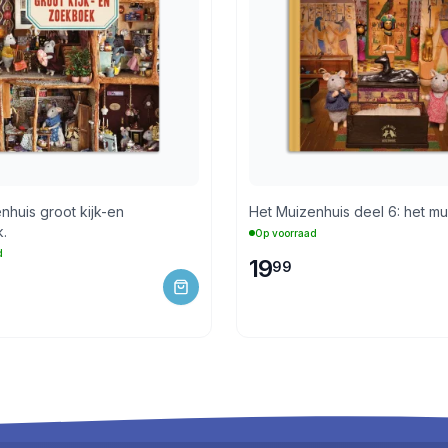
nhuis groot kijk-en
Het Muizenhuis deel 6: het m
.
Op voorraad
d
19
99