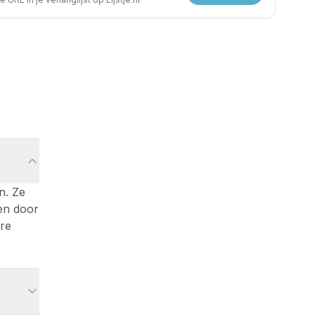
n. Ze
ren door
ire