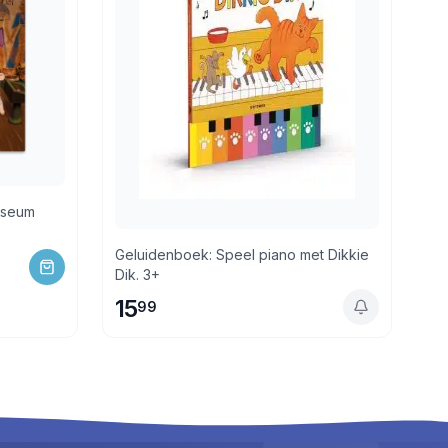
useum
Geluidenboek: Speel piano met Dikkie
Dik. 3+
15
99