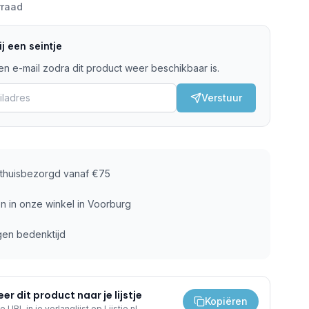
rraad
j een seintje
n e-mail zodra dit product weer beschikbaar is.
Verstuur
s thuisbezorgd vanaf €75
n in onze winkel in Voorburg
gen bedenktijd
er dit product naar je lijstje
Kopiëren
e URL in je verlanglijst op Lijstje.nl