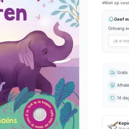
Niet op voo
Geef mi
Ontvang ee
Grati
Afhale
14 da
Kopie
Plak d