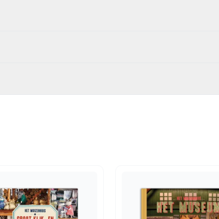
320
idsboeken