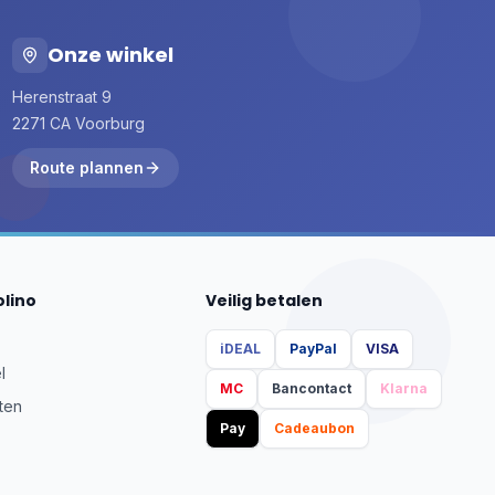
Onze winkel
Herenstraat 9
2271 CA Voorburg
Route plannen
olino
Veilig betalen
iDEAL
PayPal
VISA
l
MC
Bancontact
Klarna
ten
Pay
Cadeaubon