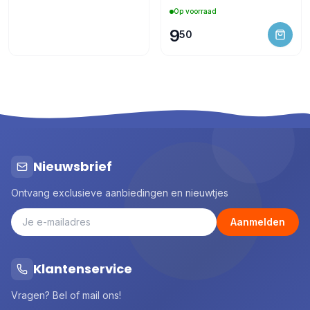
pages (emb/6)
Op voorraad
9
50
Nieuwsbrief
Ontvang exclusieve aanbiedingen en nieuwtjes
Aanmelden
Klantenservice
Vragen? Bel of mail ons!