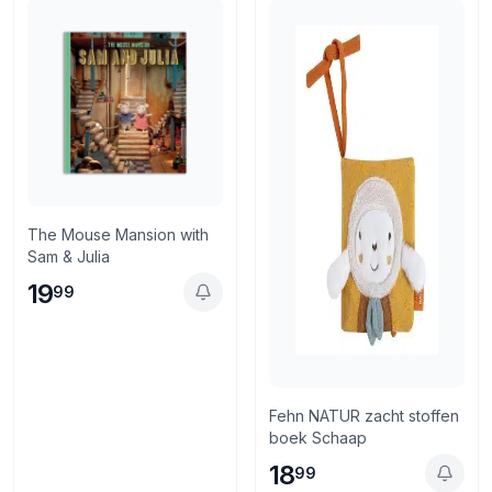
Retourneren via PostNL of in de winkel
The Mouse Mansion with
Sam & Julia
19
99
Fehn NATUR zacht stoffen
boek Schaap
18
99