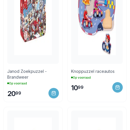
Janod Zoekpuzzel -
Knoppuzzel raceautos
Brandweer
Op voorraad
Op voorraad
10
99
20
99