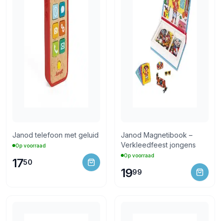
Janod telefoon met geluid
Janod Magnetibook –
Verkleedfeest jongens
Op voorraad
Op voorraad
17
50
19
99