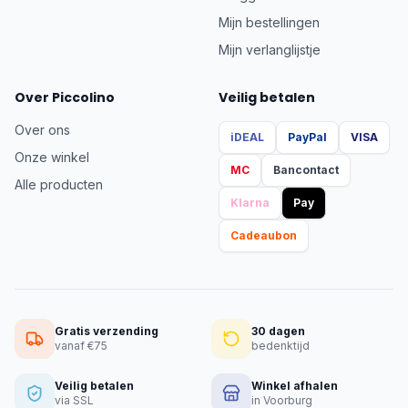
Mijn bestellingen
Mijn verlanglijstje
Over Piccolino
Veilig betalen
Over ons
iDEAL
PayPal
VISA
Onze winkel
MC
Bancontact
Alle producten
Klarna
Pay
Cadeaubon
Gratis verzending
30 dagen
vanaf €75
bedenktijd
Veilig betalen
Winkel afhalen
via SSL
in Voorburg