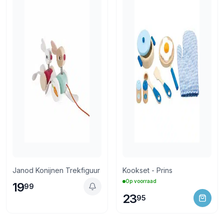
Janod Konijnen Trekfiguur
Kookset - Prins
Op voorraad
19
99
23
95