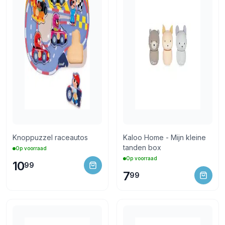
Knoppuzzel raceautos
Kaloo Home - Mijn kleine
tanden box
Op voorraad
Op voorraad
10
99
7
99