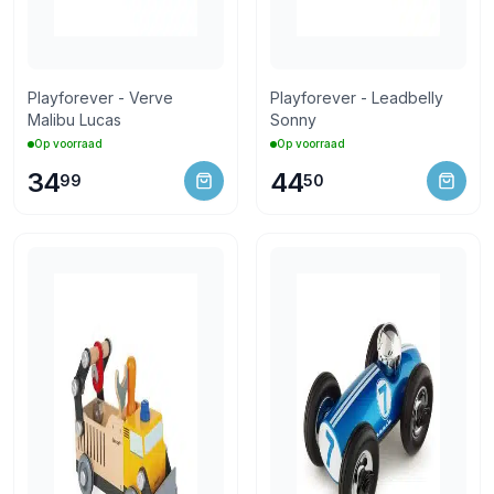
Playforever - Verve
Playforever - Leadbelly
Malibu Lucas
Sonny
Op voorraad
Op voorraad
34
44
99
50