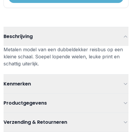
Beschrijving
Metalen model van een dubbeldekker reisbus op een
kleine schaal. Soepel lopende wielen, leuke print en
schattig uiterlijk.
Kenmerken
Leeftijd
Vanaf 3 jaar
Productgegevens
Kleur
Rood
Artikelnummer
4006874013210
Verzending & Retourneren
Materiaal
Metaal, kunststof