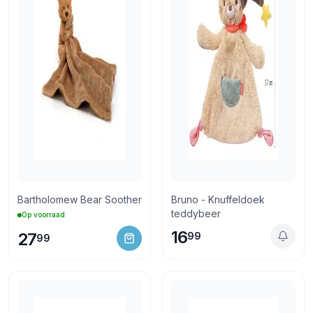
Bartholomew Bear Soother
Bruno - Knuffeldoek
teddybeer
Op voorraad
16
27
99
99