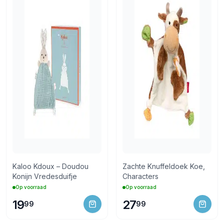
Kaloo Kdoux – Doudou
Zachte Knuffeldoek Koe,
Konijn Vredesduifje
Characters
Op voorraad
Op voorraad
19
27
99
99