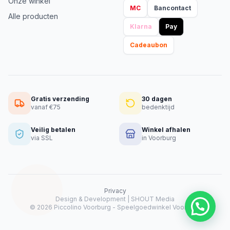
Onze winkel
MC
Bancontact
Alle producten
Klarna
Pay
Cadeaubon
Gratis verzending
30 dagen
vanaf €75
bedenktijd
Veilig betalen
Winkel afhalen
via SSL
in Voorburg
Privacy
Design & Development |
SHOUT Media
© 2026 Piccolino Voorburg - Speelgoedwinkel Voorburg