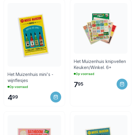
14 dagen bedenktijd
Retourneren via PostNL of in de winkel
Het Muizenhuis knipvellen
Keuken/Winkel. 6+
Het Muizenhuis mini's -
Op voorraad
wijnflesjes
7
95
Op voorraad
4
99