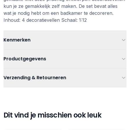
kun je ze gemakkelijk zelf maken. De set bevat alles
wat je nodig hebt om een badkamer te decoreren.
Inhoud: 4 decoratievellen Schaal: 1:12
Kenmerken
Leeftijd
Vanaf 6 jaar
Productgegevens
Kleur
Multi
Artikelnummer
8721046900063
Verzending & Retourneren
Materiaal
Papier FSC
Creatief en knutselen
,
Verzending
Categorieën
Poppenhuis/Muizenhuis
Afmetingen
48 x 210 mm
Gratis verzending bij bestellingen vanaf €75
Verzending binnen 1-3 werkdagen
Tags
Het Muizenhuis
Gratis afhalen in onze winkel
Dit vind je misschien ook leuk
Retourneren