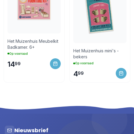
Het Muizenhuis Meubelkit
Badkamer. 6+
Het Muizenhuis mini's -
Op voorraad
bekers
14
99
Op voorraad
4
99
Nieuwsbrief