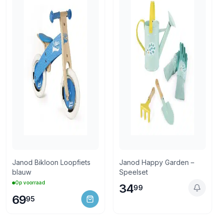
Janod Bikloon Loopfiets
Janod Happy Garden –
blauw
Speelset
Op voorraad
34
99
69
95