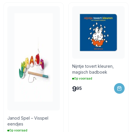
Nijntje tovert kleuren,
magisch badboek
Op voorraad
9
95
Janod Spel – Visspel
eendjes
Op voorraad