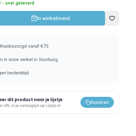
 - snel geleverd
In winkelmand
s thuisbezorgd vanaf €75
n in onze winkel in Voorburg
gen bedenktijd
er dit product naar je lijstje
Kopiëren
e URL in je verlanglijst op Lijstje.nl