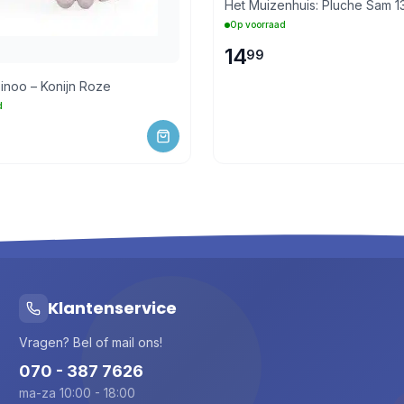
Het Muizenhuis: Pluche Sam 1
Op voorraad
14
99
inoo – Konijn Roze
d
Klantenservice
Vragen? Bel of mail ons!
070 - 387 7626
ma-za 10:00 - 18:00