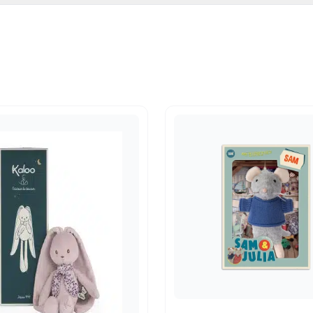
eelgoed
,
Knuffels en poppen
,
Poppen
,
Rollenspel