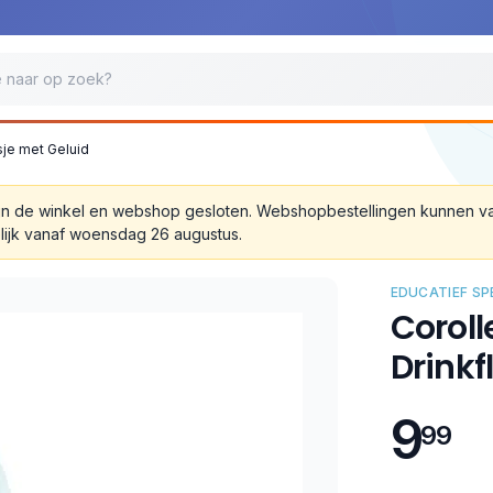
sje met Geluid
 zijn de winkel en webshop gesloten. Webshopbestellingen kunnen 
lijk vanaf woensdag 26 augustus.
EDUCATIEF S
Corol
Drinkf
9
99