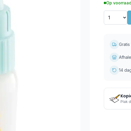
Op voorraad
Grati
Afhale
14 da
Kopie
Plak d