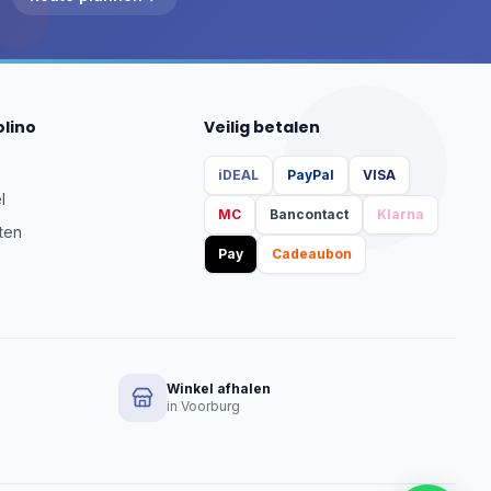
olino
Veilig betalen
iDEAL
PayPal
VISA
l
MC
Bancontact
Klarna
ten
Pay
Cadeaubon
Winkel afhalen
in Voorburg