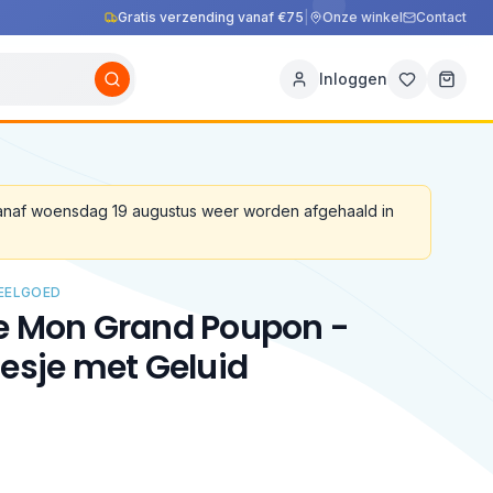
Gratis verzending vanaf €75
|
Onze winkel
Contact
Inloggen
vanaf woensdag 19 augustus weer worden afgehaald in
PEELGOED
le Mon Grand Poupon -
lesje met Geluid