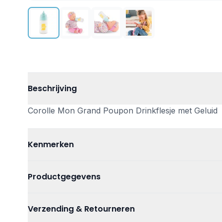
Beschrijving
Corolle Mon Grand Poupon Drinkflesje met Geluid
Kenmerken
Leeftijd
Vanaf 3 jaar
Productgegevens
Kleur
Wit
Artikelnummer
40620131410
Verzending & Retourneren
Materiaal
kunststof