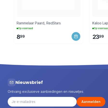
Rammelaar Paard, RedStars
Kaloo Lap
Op voorraad
Op voorraa
8
23
99
99
Nieuwsbrief
Ontvang exclusieve aanbiedingen en nieuwtjes
Aanmelden