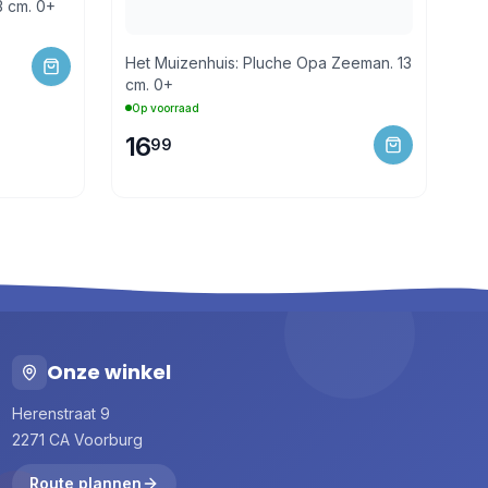
3 cm. 0+
Het Muizenhuis: Pluche Opa Zeeman. 13
cm. 0+
Op voorraad
16
99
Onze winkel
Herenstraat 9
2271 CA Voorburg
Route plannen