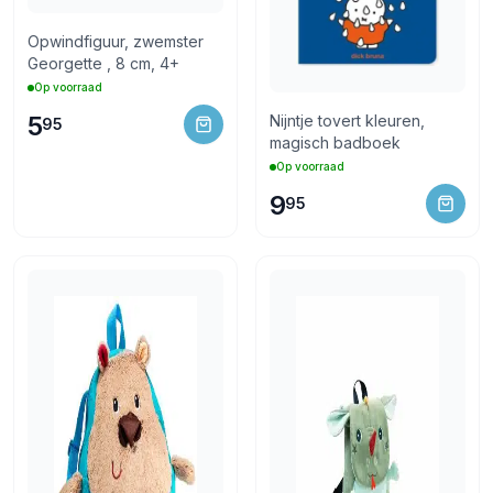
Opwindfiguur, zwemster
Georgette , 8 cm, 4+
Op voorraad
5
Nijntje tovert kleuren,
95
magisch badboek
Op voorraad
9
95