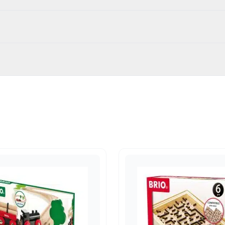
00
len en Puzzels