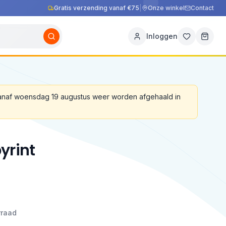
Gratis verzending vanaf €75
|
Onze winkel
Contact
Inloggen
vanaf woensdag 19 augustus weer worden afgehaald in
yrint
rraad