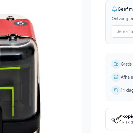
Geef mi
Ontvang ee
Grati
Afhale
14 da
Kopie
Plak d