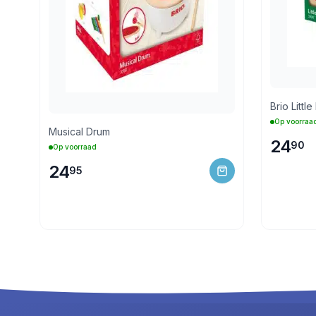
Brio Littl
Op voorraa
Musical Drum
24
90
Op voorraad
24
95