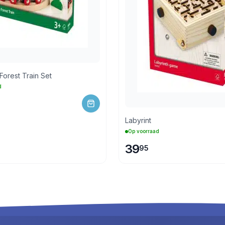
e Forest Train Set
d
Labyrint
Op voorraad
39
95