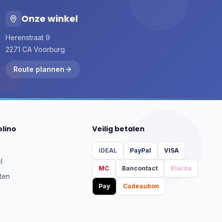
Onze winkel
Herenstraat 9
2271 CA Voorburg
Route plannen
olino
Veilig betalen
iDEAL
PayPal
VISA
l
MC
Bancontact
Klarna
ten
Pay
Cadeaubon