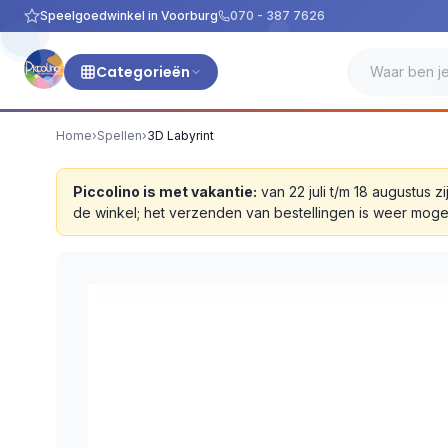
Speelgoedwinkel in Voorburg
070 - 387 7626
Categorieën
Home
›
Spellen
›
3D Labyrint
Piccolino is met vakantie:
van 22 juli t/m 18 augustus
de winkel; het verzenden van bestellingen is weer moge