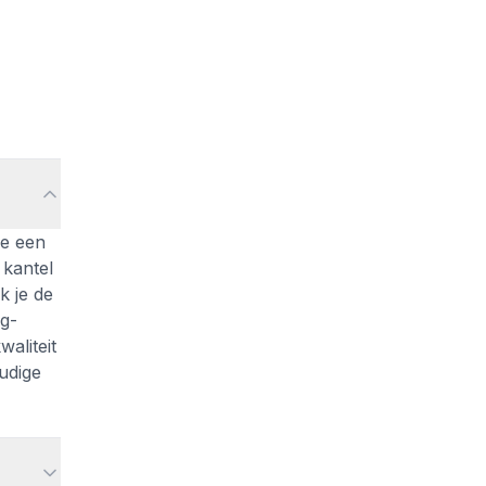
je een
 kantel
k je de
g-
aliteit
udige