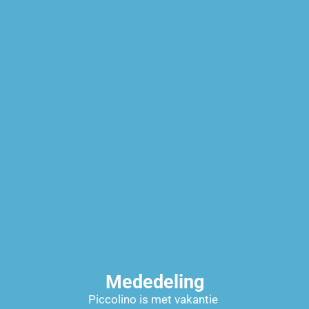
Creatief/ knutselen
Educatief speelgoed
Mededeling
Piccolino is met vakantie