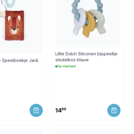
Little Dutch Siliconen bijspeeltje
sleutelbos blauw
s – Speelboekje Jack
Op voorraad
14
99