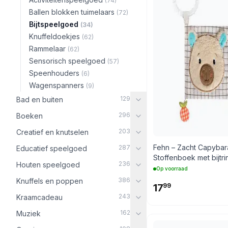
(74)
Ballen blokken tuimelaars
(72)
Bijtspeelgoed
(34)
Knuffeldoekjes
(62)
Rammelaar
(62)
Sensorisch speelgoed
(57)
Speenhouders
(6)
Wagenspanners
(9)
129
Bad en buiten
296
Boeken
203
Creatief en knutselen
Fehn – Zacht Capybar
287
Educatief speelgoed
Stoffenboek met bijtri
236
Houten speelgoed
Op voorraad
386
Knuffels en poppen
17
99
243
Kraamcadeau
162
Muziek