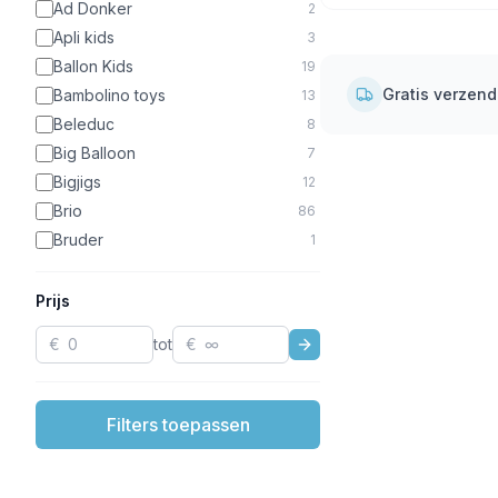
Zwart
31
Ad Donker
2
Paars
19
Apli kids
3
Terracotta
8
Ballon Kids
19
Turquoise
2
Gratis verzen
Bambolino toys
13
Goud
2
Beleduc
8
Brons
1
Big Balloon
7
Zilver
1
Bigjigs
12
Bruins
1
Brio
86
Bruder
1
BS Toys
1
Christofoor
16
Prijs
Classic world
10
€
tot
€
Clavis
14
Cloud-B
9
Corolle
33
Filters toepassen
DAS
2
De Vier Windstreken
1