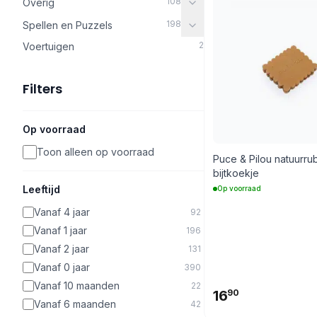
108
Overig
198
Spellen en Puzzels
2
Voertuigen
Filters
Op voorraad
Toon alleen op voorraad
Puce & Pilou natuurr
bijtkoekje
Leeftijd
Op voorraad
Vanaf 4 jaar
92
Vanaf 1 jaar
196
Vanaf 2 jaar
131
Vanaf 0 jaar
390
Vanaf 10 maanden
22
16
90
Vanaf 6 maanden
42