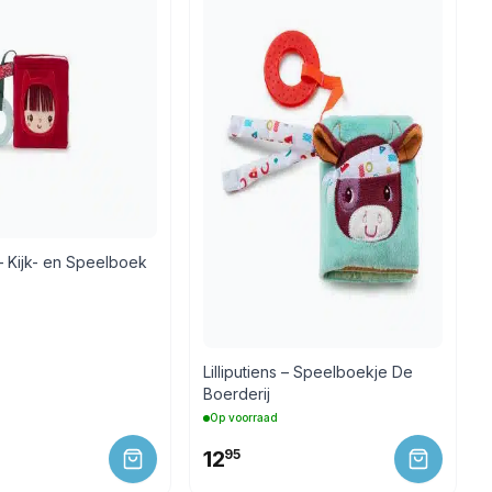
s – Kijk- en Speelboek
Lilliputiens – Speelboekje De
Boerderij
Op voorraad
12
95