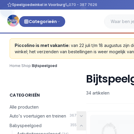
Speelgoedwinkel in Voorburg
070 - 387 7626
Categorieën
Piccolino is met vakantie:
van 22 juli t/m 18 augustus zi
winkel; het verzenden van bestellingen is weer mogelijk v
Home
/
Shop
/
Bijtspeelgoed
Bijtspee
34 artikelen
CATEGORIEËN
Alle producten
367
Auto's voertuigen en treinen
355
Babyspeelgoed
Activiteitenspeelgoed