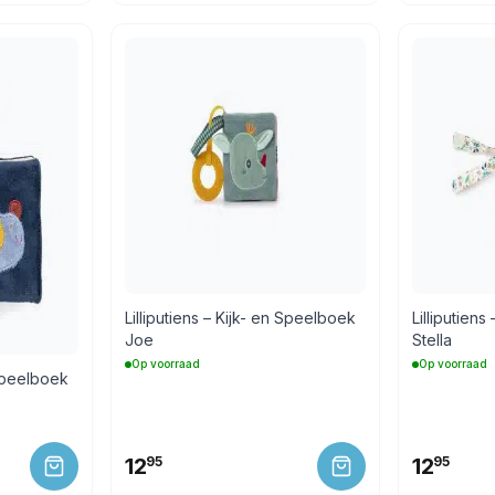
Lilliputiens – Kijk- en Speelboek
Lilliputien
Joe
Stella
Op voorraad
Op voorraad
 Speelboek
12
95
12
95