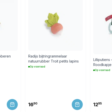
ubberen
Radijs bijtringrammelaar
Lilliputien
natuurrubber Troit petits lapins
Roodkapje
Op voorraad
Op voorraad
16
90
12
95