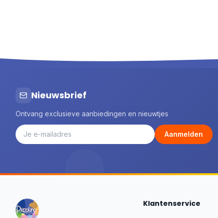
Donker
6
Egmont toys
80
Eichhorn
3
Engelhart
20
Fehn
50
Feuchtmann
1
Folkmanis® Puppets
3
Goki
51
Nieuwsbrief
Goliath
1
Ontvang exclusieve aanbiedingen en nieuwtjes
Gottmer
37
Haba
6
Aanmelden
Happy Horse
44
Het Muizenhuis
87
Identity Games
7
Image Books
14
Jabadabado
2
Klantenservice
Janod
147
Jellycat
58