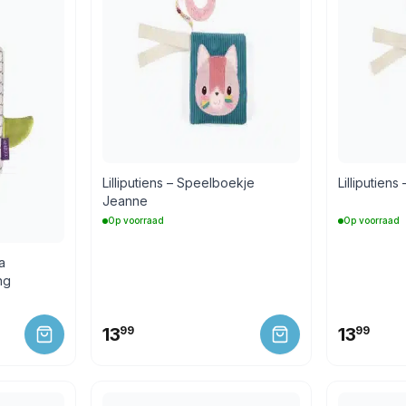
Lilliputiens – Speelboekje
Lilliputien
Jeanne
Op voorraad
Op voorraad
a
ng
13
99
13
99