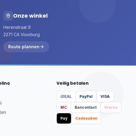
Onze winkel
Herenstraat 9
2271 CA Voorburg
Route plannen
olino
Veilig betalen
iDEAL
PayPal
VISA
l
MC
Bancontact
Klarna
ten
Pay
Cadeaubon