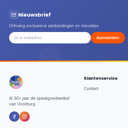
Folkmanis® Puppets
3
Goki
51
Nieuwsbrief
Goliath
1
Ontvang exclusieve aanbiedingen en nieuwtjes
Gottmer
37
Haba
6
Aanmelden
Happy Horse
44
Het Muizenhuis
87
Identity Games
7
Image Books
14
Jabadabado
2
Klantenservice
Janod
147
Jellycat
58
Contact
Johntoy
6
Al 30+ jaar dé speelgoedwinkel
Joueco
2
van Voorburg
JuegaConmigo
12
Jumbo
2
Juulz illustrations
52