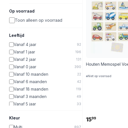
Op voorraad
Toon alleen op voorraad
Leeftijd
Vanaf 4 jaar
92
Vanaf 1 jaar
196
Vanaf 2 jaar
131
Houten Memospel Voe
Vanaf 0 jaar
390
Vanaf 10 maanden
22
Niet op voorraad
Vanaf 6 maanden
42
Vanaf 18 maanden
119
Vanaf 3 maanden
49
Vanaf 5 jaar
33
Vanaf 10 jaar
2
Kleur
15
99
Vanaf 6 jaar
65
Vanaf 8 jaar
21
Multi
897