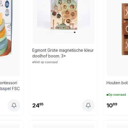
Egmont Grote magnetische kleur
doolhof boom. 3+
Niet op voorraad
ontessori
Houten bot
tsspel FSC
Op voorraad
24
95
10
99