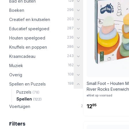
129
Bad en buiten
296
Boeken
203
Creatief en knutselen
287
Educatief speelgoed
236
Houten speelgoed
386
Knuffels en poppen
243
Kraamcadeau
162
Muziek
108
Overig
Small Foot – Houten M
198
Spellen en Puzzels
River Rocks Evenwich
Puzzels
(78)
Niet op voorraad
Spellen
(122)
12
95
2
Voertuigen
Filters