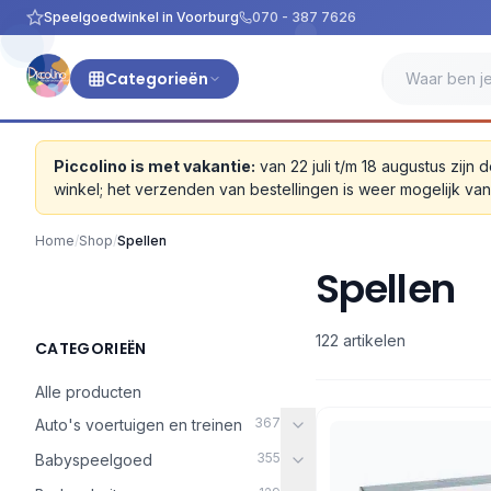
Speelgoedwinkel in Voorburg
070 - 387 7626
Categorieën
Piccolino is met vakantie:
van 22 juli t/m 18 augustus zi
winkel; het verzenden van bestellingen is weer mogelijk v
Home
/
Shop
/
Spellen
Spellen
122 artikelen
CATEGORIEËN
Alle producten
367
Auto's voertuigen en treinen
355
Babyspeelgoed