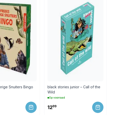
rige Snuiters Bingo
black stories junior – Call of the
Wild
Op voorraad
12
99