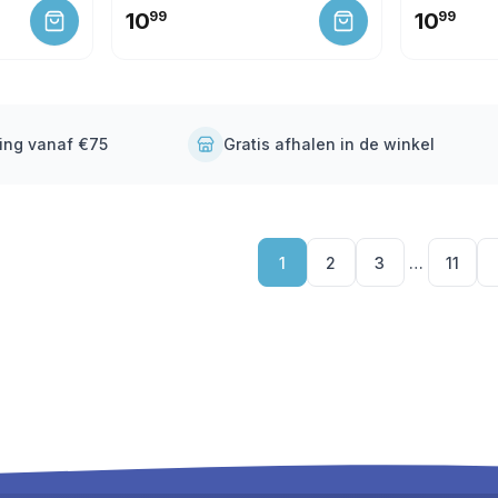
10
99
10
99
ding vanaf €75
Gratis afhalen in de winkel
1
2
3
…
11